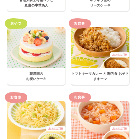
管理栄養士考案レシピ
キラキラ星の
豆腐の中華あん
リースケーキ
花満開の
トマトキーマカレー と 離乳食 お子さ
お祝いケーキ
まキーマ