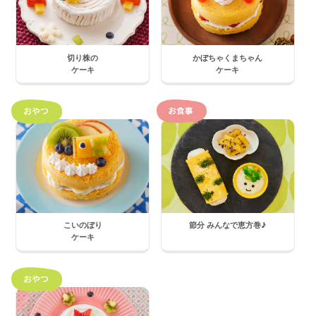
切り株の
かぼちゃくまちゃん
ケーキ
ケーキ
こいのぼり
節分 みんなで恵方巻♪
ケーキ