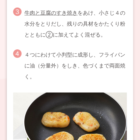
牛肉と豆腐のすき焼き
をあけ、小さじ４の
水分をとりだし、残りの具材をかたくり粉
とともに②に加えてよく混ぜる。
４つにわけて小判型に成形し、フライパン
に油（分量外）をしき、色づくまで両面焼
く。