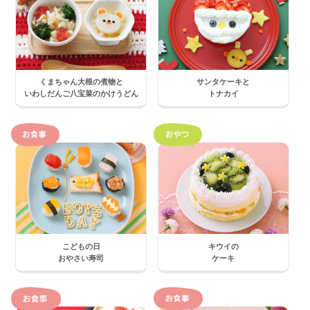
くまちゃん大根の煮物と
サンタケーキと
いわしだんご八宝菜のかけうどん
トナカイ
こどもの日
キウイの
おやさい寿司
ケーキ