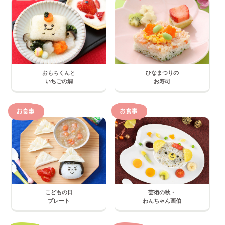
おもちくんと
ひなまつりの
いちごの鯛
お寿司
こどもの日
芸術の秋・
プレート
わんちゃん画伯