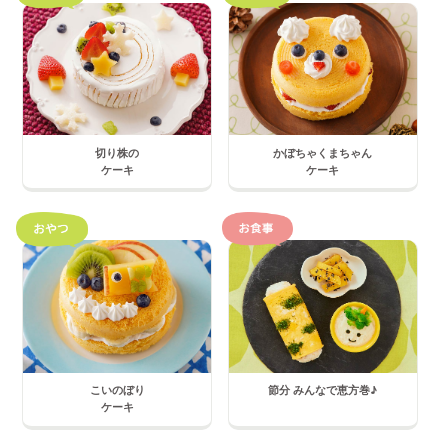
切り株の
かぼちゃくまちゃん
ケーキ
ケーキ
こいのぼり
節分 みんなで恵方巻♪
ケーキ