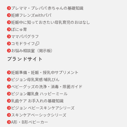
プレママ・プレパパ 赤ちゃんの基礎知識
妊婦フレンズwithパパ
妊娠中に知っておきたい母乳育児のおはなし
ぼにゅ育
ママパパグラフ
コモドライフ
お悩み相談室（掲示板）
ブランドサイト
妊娠準備・妊娠・授乳中サプリメント
ピジョン母乳実感 哺乳びん
ベビーグッズの洗浄・消毒・除菌ガイド
ピジョン離乳食 ハッピーミール
乳歯ケア お手入れの基礎知識
ピジョン ベビースキンケアシリーズ
スキンケアベーシックシリーズ
A形・B形ベビーカー