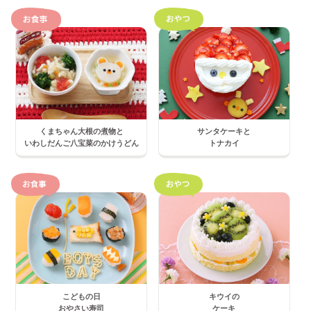
くまちゃん大根の煮物と
サンタケーキと
いわしだんご八宝菜のかけうどん
トナカイ
こどもの日
キウイの
おやさい寿司
ケーキ