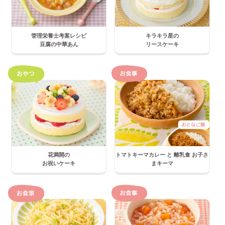
管理栄養士考案レシピ
キラキラ星の
豆腐の中華あん
リースケーキ
花満開の
トマトキーマカレー と 離乳食 お子さ
お祝いケーキ
まキーマ