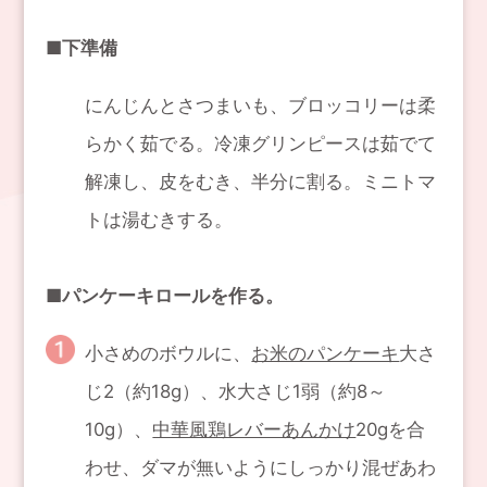
■下準備
にんじんとさつまいも、ブロッコリーは柔
らかく茹でる。冷凍グリンピースは茹でて
解凍し、皮をむき、半分に割る。ミニトマ
トは湯むきする。
■パンケーキロールを作る。
小さめのボウルに、
お米のパンケーキ
大さ
じ2（約18g）、水大さじ1弱（約8～
10g）、
中華風鶏レバーあんかけ
20gを合
わせ、ダマが無いようにしっかり混ぜあわ