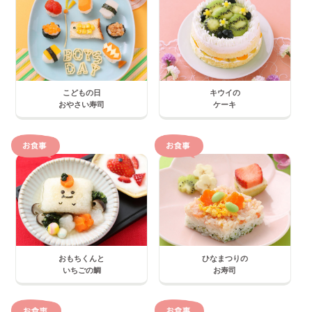
こどもの日
キウイの
おやさい寿司
ケーキ
おもちくんと
ひなまつりの
いちごの鯛
お寿司