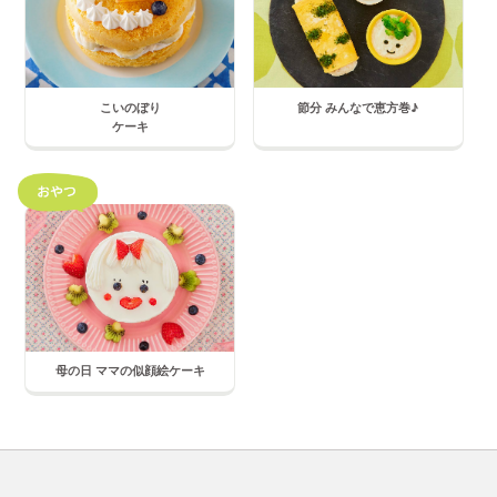
こいのぼり
節分 みんなで恵方巻♪
ケーキ
母の日 ママの似顔絵ケーキ