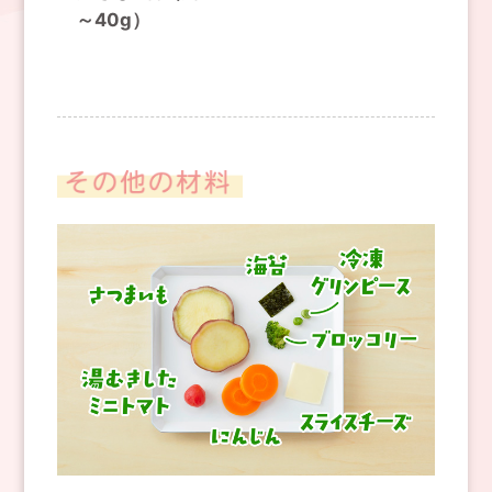
～40g）