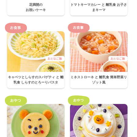
花満開の
トマトキーマカレー と 離乳食 お子さ
お祝いケーキ
まキーマ
キャベツとしらすのスパゲティ と 離
ミネストローネ と 離乳食 簡単野菜リ
乳食 しらすのとろーりパスタ
ゾット風