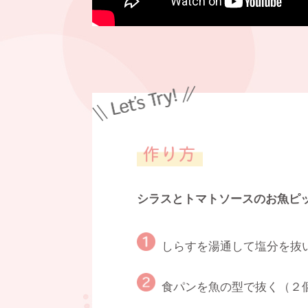
シラスとトマトソースのお魚ピ
しらすを湯通して塩分を抜
食パンを魚の型で抜く（２