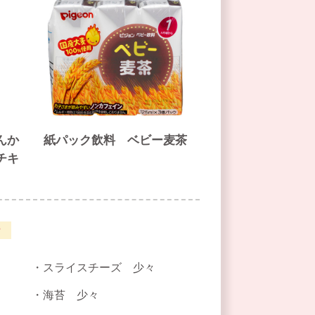
んか
紙パック飲料 ベビー麦茶
チキ
スライスチーズ 少々
海苔 少々