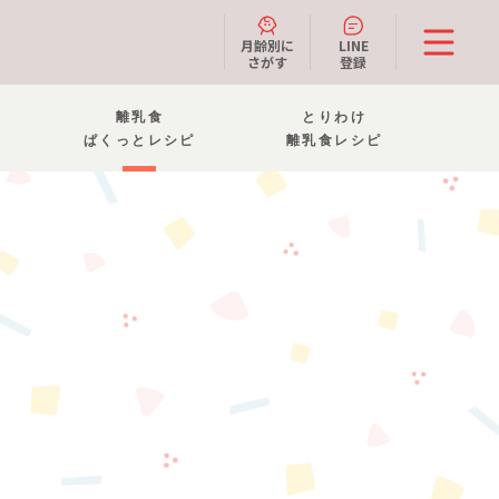
月齢別に
LINE
さがす
登録
離乳食
とりわけ
ぱくっとレシピ
離乳食レシピ