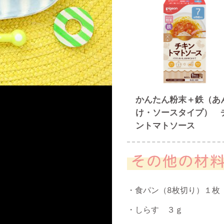
かんたん粉末＋鉄（あ
け・ソースタイプ） 
ントマトソース
食パン（8枚切り）１枚
しらす ３ｇ