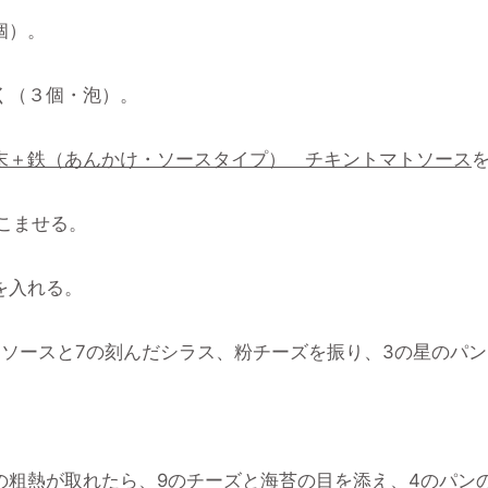
個）。
く（３個・泡）。
末＋鉄（あんかけ・ソースタイプ） チキントマトソース
こませる。
を入れる。
トソースと7の刻んだシラス、粉チーズを振り、3の星のパ
の粗熱が取れたら、9のチーズと海苔の目を添え、4のパン