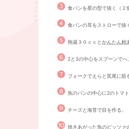
食パンを星の型で抜く（２
食パンの耳をストローで抜
熱湯３０ｃｃと
かんたん粉
2と3の中心をスプーンでへ
フォークでえらと尻尾に筋
魚のパンの中心に2のトマ
チーズと海苔で目を作る。
焼きあがった魚のピッツァ