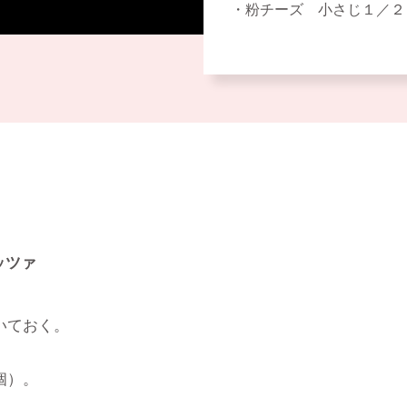
粉チーズ 小さじ１／２
ッツァ
いておく。
個）。