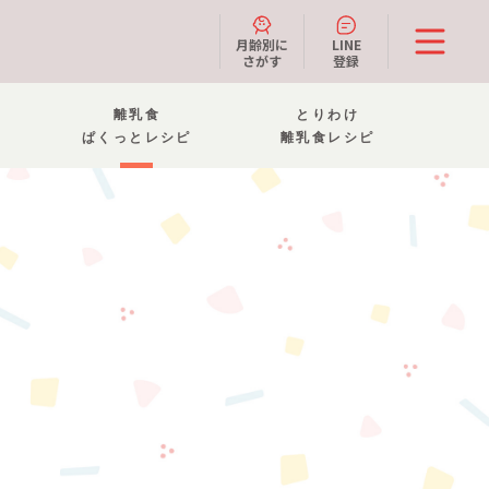
月齢別に
LINE
さがす
登録
離乳食
とりわけ
ぱくっとレシピ
離乳食レシピ